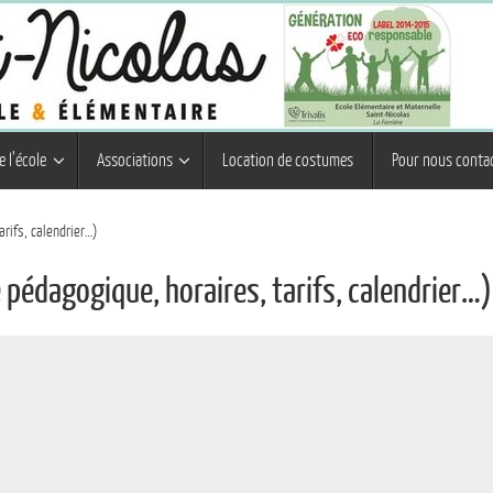
e l’école
Associations
Location de costumes
Pour nous conta
arifs, calendrier…)
e pédagogique, horaires, tarifs, calendrier…)