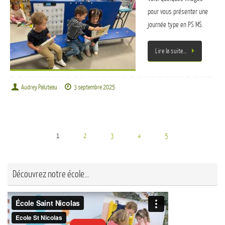
pour vous présenter une
journée type en PS MS.
Lire la suite…
Audrey Paluteau
3 septembre 2025
1
2
3
4
5
Découvrez notre école…