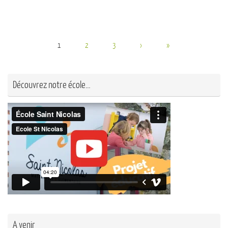
1
2
3
›
»
Découvrez notre école…
A venir