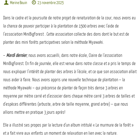
Marine Bouin
23 novembre 2025
Dans le cadre et la poursuite de notre projet de renaturation de la cour, nous avons eu
la chance de pouvoir participer à la plantation de 1500 arbres avec l’aide de
l’association MiniBigForest . Cette association collecte des dons dont le but est de
planter des mini forêts participatives selon la méthode Miyawaki.
–
Mardi dernier
, nous avons accueilli, dans notre école, Claire de l’association
MiniBigForest. En fin de journée, elle est venue dans notre classe et a pris le temps de
nous expliquer l’intérêt de planter des arbres à l’école, et ce que son association allait
nous aider à faire. Nous avons appris une nouvelle technique de plantation – la
méthode Miyawaki – qui préconise de planter de façon très dense 3 arbres en
moyenne par mètre carré et d’associer dans chaque mètre carré 3 arbres de tailles et
d’espèces différentes (arbuste, arbre de taille moyenne, grand arbre) – que nous
allions mettre en pratique 3 jours après!
Elle a illustré ses propos par la lecture d’un album intitulé « Le murmure de la forêt »
et a fait vivre aux enfants un moment de relaxation en lien avec la nature.